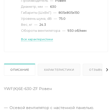
Производитель
—
Ровен
Диаметр, мм
—
630
Габариты (ШхВхГ)
—
805х805х150
Уровень шума, dB
—
75.0
Вес, кг
—
24.3
Обороты вентилятора
—
930 об/мин
Все характеристики
ОПИСАНИЕ
ХАРАКТЕРИСТИКИ
ОТЗЫВЫ
YWF(K)6E-630-ZF Ровен
Осевой вентилятор с настенной панелью.