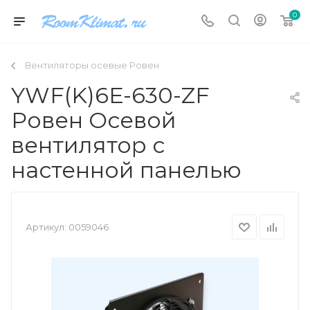
0
Вентиляторы осевые Ровен
YWF(K)6E-630-ZF
Ровен Осевой
вентилятор с
настенной панелью
Артикул:
0059046