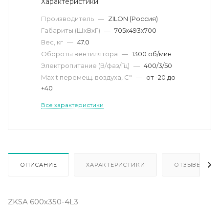
Характеристики
Производитель
—
ZILON (Россия)
Габариты (ШхВхГ)
—
705х493х700
Вес, кг
—
47.0
Обороты вентилятора
—
1300 об/мин
Электропитание (В/фаз/Гц)
—
400/3/50
Max t перемещ. воздуха, С°
—
от -20 до
+40
Все характеристики
ОПИСАНИЕ
ХАРАКТЕРИСТИКИ
ОТЗЫВЫ
ZKSA 600х350-4L3