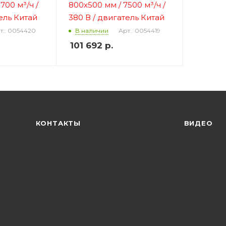
700 м³/ч /
800х500 мм / 7500 м³/ч /
ель Китай
380 В
/ двигатель Китай
т.: 0054420
Арт.: 0054419
В наличии
101 692
р.
КОНТАКТЫ
ВИДЕО