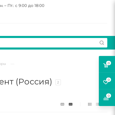
н. – Пт.: с 9:00 до 18:00
0
—
оры
нт (Россия)
0
2
0