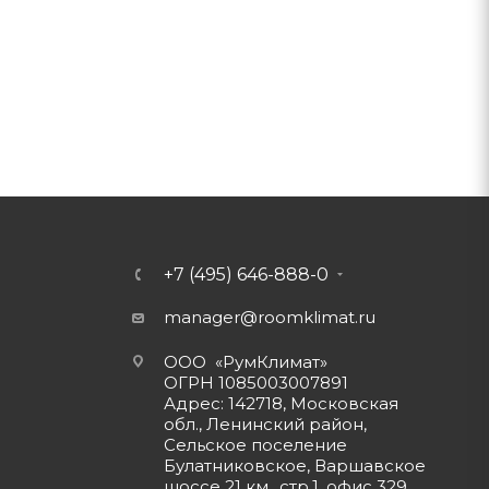
+7 (495) 646-888-0
manager@roomklimat.ru
ООО «РумКлимат»
ОГРН 1085003007891
Адрес: 142718, Московская
обл., Ленинский район,
Сельское поселение
Булатниковское, Варшавское
шоссе 21 км., стр.1, офис 329