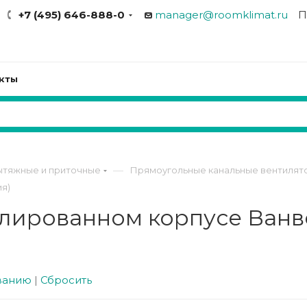
+7 (495) 646-888-0
manager@roomklimat.ru
П
кты
—
ытяжные и приточные
Прямоугольные канальные вентилят
я)
лированном корпусе Ванве
ванию
|
Сбросить