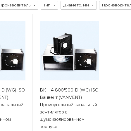
Производитель
Тип
Диаметр, мм
Производитель
-D (WG) ISO
ВК-Н4-800*500-D (WG) ISO
ENT)
Ванвент (VANVENT)
 канальный
Прямоугольный канальный
вентилятор в
анном
шумоизолированном
корпусе