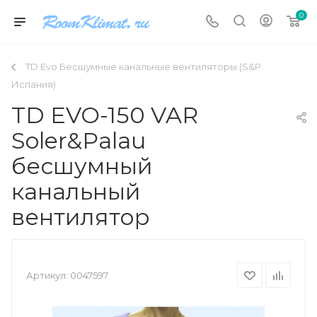
0
TD Evo Бесшумные канальные вентиляторы (S&P
Испания)
TD EVO-150 VAR
Soler&Palau
бесшумный
канальный
вентилятор
Артикул:
0047597