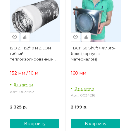
ISO ZF 152*10 м ZILON
FBCr 160 Shuft Фильтр-
гибкий
бокс (корпус с
теплоизолированный
материалом)
воздуховод из
металлизированной
152 мм / 10 м
160 мм
полиэфирной ленты
В наличии
В наличии
Арт.: 0035793
Арт.: 0034216
2 325
р.
2 199
р.
В корзину
В корзину