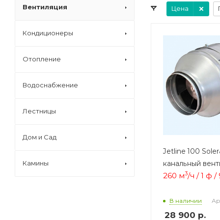
Вентиляция
Цена
Кондиционеры
Отопление
Водоснабжение
Лестницы
Дом и Сад
Jetline 100 Sole
канальный вент
Камины
3
260 м
/ч / 1 ф 
Ар
В наличии
28 900
р.