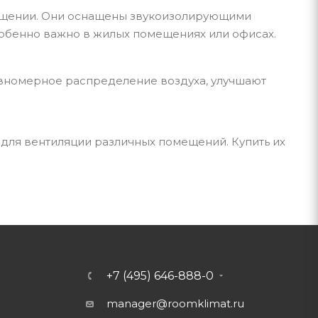
ещении. Они оснащены звукоизолирующими
собенно важно в жилых помещениях или офисах.
вномерное распределение воздуха, улучшают
для вентиляции различных помещений. Купить их
+7 (495) 646-888-0
manager@roomklimat.ru