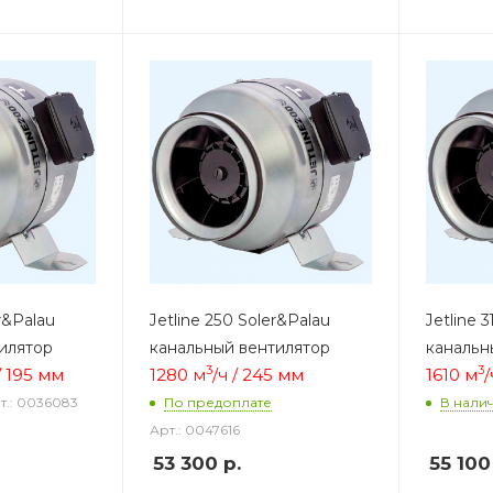
r&Palau
Jetline 250 Soler&Palau
Jetline 
илятор
канальный вентилятор
канальн
3
3
 / 195 мм
1280 м
/ч / 245 мм
1610 м
/
т.: 0036083
По предоплате
В нали
Арт.: 0047616
53 300
р.
55 100