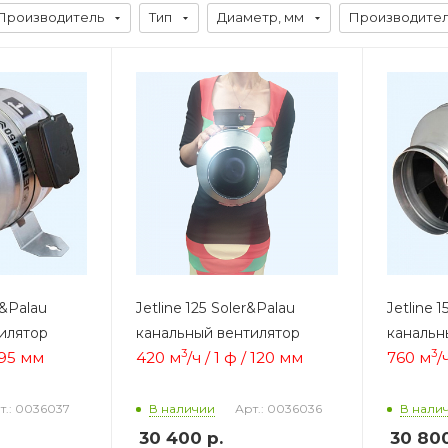
Производитель
Тип
Диаметр, мм
Производитель
r&Palau
Jetline 125 Soler&Palau
Jetline 
илятор
канальный вентилятор
канальн
3
3
/ 95 мм
420 м
/ч / 1 ф / 120 мм
760 м
/
т.: 0036037
Арт.: 0036036
В наличии
В нали
30 400
р.
30 80