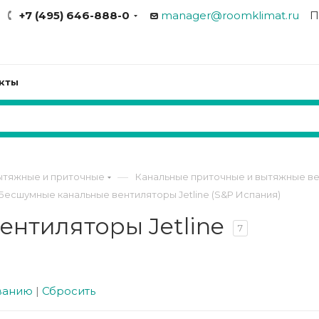
+7 (495) 646-888-0
manager@roomklimat.ru
П
кты
—
ытяжные и приточные
Канальные приточные и вытяжные ве
Бесшумные канальные вентиляторы Jetline (S&P Испания)
нтиляторы Jetline
7
ванию
|
Сбросить