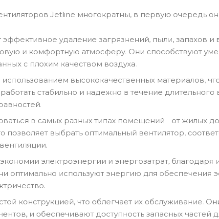
нтиляторов Jetline многократны, в первую очередь он
эффективное удаление загрязнений, пыли, запахов и в
ровую и комфортную атмосферу. Они способствуют ум
анных с плохим качеством воздуха.
 использованием высококачественных материалов, что
работать стабильно и надежно в течение длительного
равностей.
оваться в самых разных типах помещений - от жилых 
о позволяет выбрать оптимальный вентилятор, соотв
вентиляции.
экономии электроэнергии и энергозатрат, благодаря
ни оптимально используют энергию для обеспечения э
ктричество.
той конструкцией, что облегчает их обслуживание. Он
ентов, и обеспечивают доступность запасных частей д