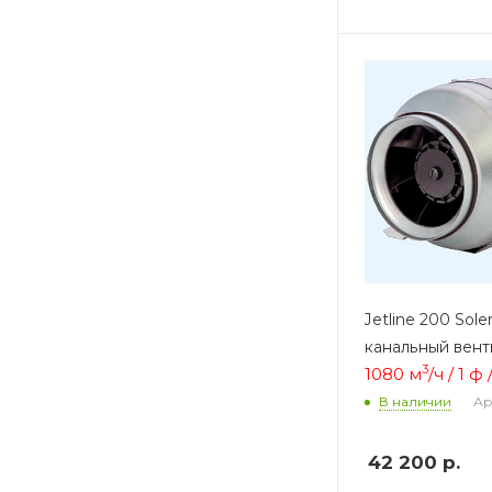
Jetline 200 Sole
канальный вент
3
1080 м
/ч / 1 ф
Ар
В наличии
42 200
р.