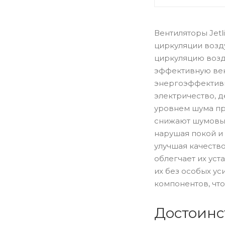
Вентиляторы Jet
циркуляции возд
циркуляцию возд
эффективную вен
энергоэффективн
электричество, д
уровнем шума пр
снижают шумовые
нарушая покой и
улучшая качество
облегчает их уст
их без особых ус
компонентов, что
Достоинс