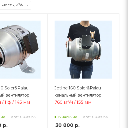
ность, м³/ч
150 Soler&Palau
Jetline 160 Soler&Palau
ый вентилятор
канальный вентилятор
3
ч / 1 ф / 145 мм
760 м
/ч / 155 мм
Арт.: 0036035
Арт.: 0036034
чии
В наличии
0
р.
30 800
р.