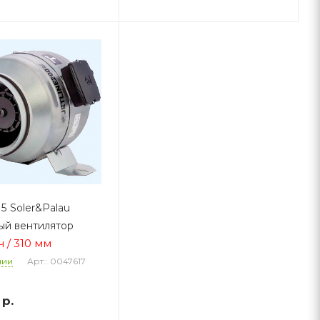
315 Soler&Palau
ый вентилятор
ч / 310 мм
Арт.: 0047617
чии
р.