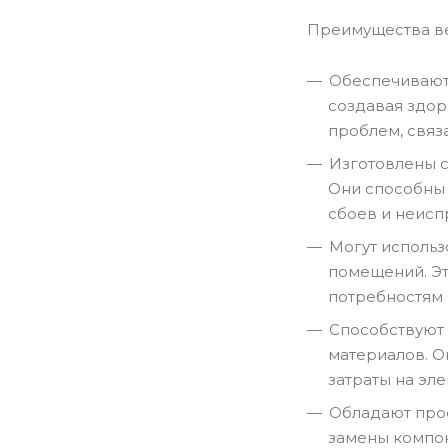
Преимущества ве
Обеспечивают 
создавая здо
проблем, связ
Изготовлены с
Они способны 
сбоев и неисп
Могут использ
помещений. Эт
потребностям 
Способствуют 
материалов. О
затраты на эле
Обладают прос
замены компон