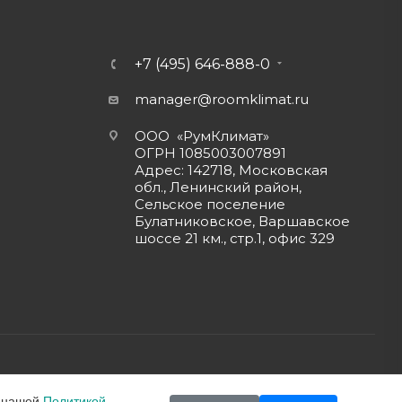
+7 (495) 646-888-0
manager@roomklimat.ru
ООО «РумКлимат»
ОГРН 1085003007891
Адрес: 142718, Московская
обл., Ленинский район,
Сельское поселение
Булатниковское, Варшавское
шоссе 21 км., стр.1, офис 329
с нашей
Политикой