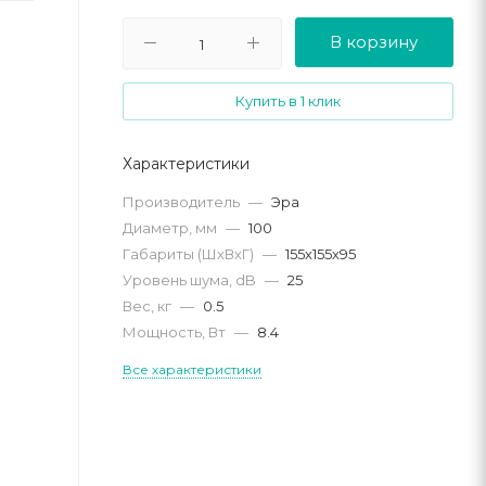
В корзину
Купить в 1 клик
Характеристики
Производитель
—
Эра
Диаметр, мм
—
100
Габариты (ШхВхГ)
—
155х155х95
Уровень шума, dB
—
25
Вес, кг
—
0.5
Мощность, Вт
—
8.4
Все характеристики