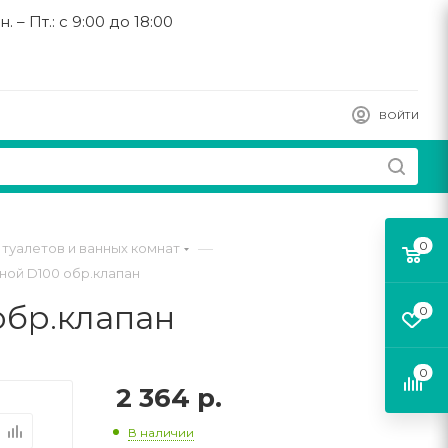
н. – Пт.: с 9:00 до 18:00
ВОЙТИ
0
—
туалетов и ванных комнат
дной D100 обр.клапан
обр.клапан
0
0
2 364
р.
В наличии