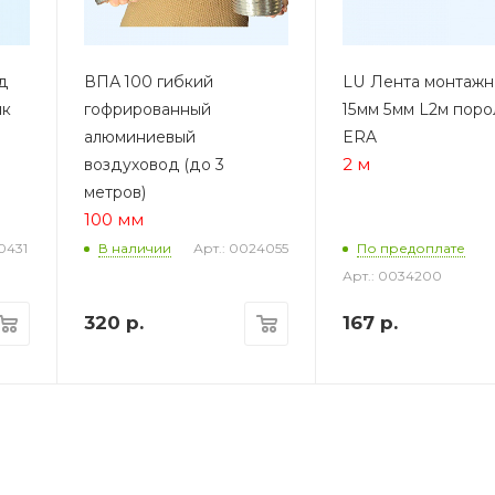
д
ВПА 100 гибкий
LU Лента монтажн
ик
гофрированный
15мм 5мм L2м поро
алюминиевый
ERA
2 м
воздуховод (до 3
метров)
100 мм
0431
Арт.: 0024055
В наличии
По предоплате
Арт.: 0034200
320
р.
167
р.