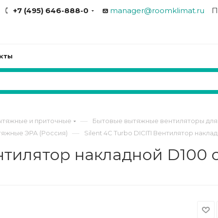
+7 (495) 646-888-0
manager@roomklimat.ru
П
кты
—
ытяжные и приточные
Бытовые вытяжные вентиляторы для 
—
яжные ЭРА (Россия)
Silent 4C Turbo DICITI Вентилятор накла
Вентилятор накладной D100 