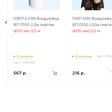
10ВП1,5 ERA Воздуховод
10ВП ERA Воздухово
ВП D100 L1,5м пластик
ВП D100 L0,5м пласт
d100 мм /1,5 м
d100 мм/ 0,5 м
Арт.: 003
В наличии
В наличии
Арт.: 0030429
567
р.
216
р.