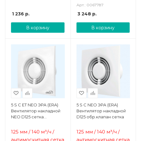
Арт.: 0067787
1 236
р.
3 248
р.
В корзину
В корзину
5 S C ET NEO ЭРА (ERA)
5 S C NEO ЭРА (ERA)
Вентилятор накладной
Вентилятор накладной
NEO D125 сетка
D125 обр.клапан сетка
обр.клапан ET
125 мм / 140 м³/ч /
125 мм / 140 м³/ч /
антимоскитная сетка
антимоскитная сетка