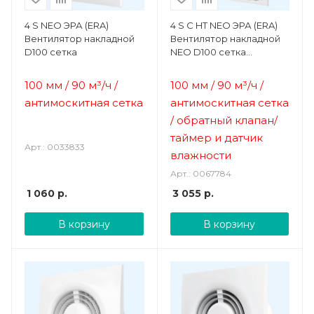
4 S NEO ЭРА (ERA)
4 S C HT NEO ЭРА (ERA)
Вентилятор накладной
Вентилятор накладной
D100 сетка
NEO D100 сетка
обр.клапан HT
100 мм / 90 м³/ч /
100 мм / 90 м³/ч /
антимоскитная сетка
антимоскитная сетка
/ обратный клапан/
т
аймер
и датчик
Арт.: 0033833
влажности
Арт.: 0067784
1 060
р.
3 055
р.
В корзину
В корзину