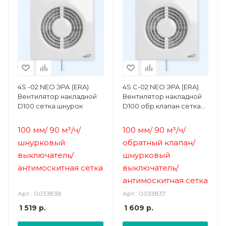
4S -02 NEO ЭРА (ERA)
4S C-02 NEO ЭРА (ERA)
Вентилятор накладной
Вентилятор накладной
D100 сетка шнурок
D100 обр.клапан сетка
шнурок
100 мм/ 90 м³/ч/
100 мм/ 90 м³/ч/
шнурковый
обратный клапан/
выключатель/
шнурковый
а
нтимоскитная сетка
выключатель/
а
нтимоскитная сетка
Арт.: 0033838
Арт.: 0033837
1 519
р.
1 609
р.