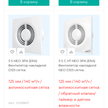
В корзину
В корзину
5 S NEO ЭРА (ERA)
5 S C HT NEO ЭРА (ERA)
Вентилятор накладной
Вентилятор накладной
D125 сетка
NEO D125 сетка
обр.клапан HT
125 мм / 140 м³/ч /
125 мм / 140 м³/ч /
антимоскитная сетка
антимоскитная сетка
/ обратный клапан/
тайм
ер
и датчик
Арт.: 0033827
влажности