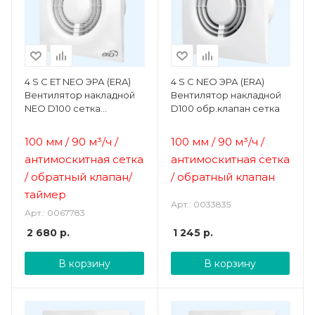
4 S C ET NEO ЭРА (ERA)
4 S C NEO ЭРА (ERA)
Вентилятор накладной
Вентилятор накладной
NEO D100 сетка
D100 обр.клапан сетка
обр.клапан ET ERA
100 мм / 90 м³/ч /
100 мм / 90 м³/ч /
антимоскитная сетка
антимоскитная сетка
/ обратный клапан/
/ обратный клапан
т
аймер
Арт.: 0033835
Арт.: 0067783
2 680
р.
1 245
р.
В корзину
В корзину