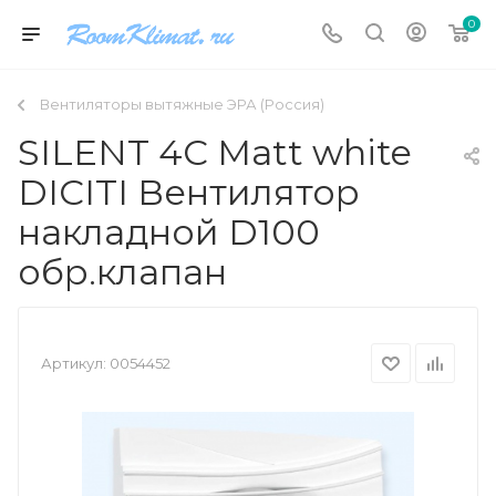
0
Вентиляторы вытяжные ЭРА (Россия)
SILENT 4C Matt white
DICITI Вентилятор
накладной D100
обр.клапан
Артикул:
0054452