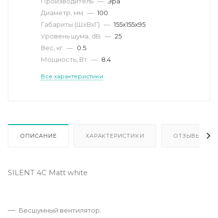
Производитель
—
Эра
Диаметр, мм
—
100
Габариты (ШхВхГ)
—
155х155х95
Уровень шума, dB
—
25
Вес, кг
—
0.5
Мощность, Вт
—
8.4
Все характеристики
ОПИСАНИЕ
ХАРАКТЕРИСТИКИ
ОТЗЫВЫ
SILENT 4C Matt white
Бесшумный вентилятор.