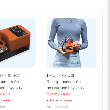
-02-S1 UCP
LMU-24-05 UCP
привод без
Электропривод без
ной пружины
возвратной пружины
230 В
5 Hm / 24 В
аличии
Нет в наличии
5838
Арт.: 0034256