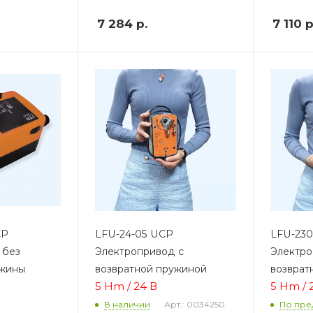
7 284
р.
7 110
р
CP
LFU-24-05 UCP
LFU-230
 без
Электропривод с
Электро
ужины
возвратной пружиной
возврат
5 Hm / 24 В
5 Hm / 
Арт.: 0034250
В наличии
По пре