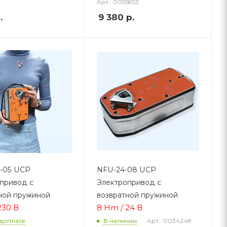
Арт.: 0055853
.
9 380
р.
-05 UCP
NFU-24-08 UCP
привод с
Электропривод с
ной пружиной
возвратной пружиной
230 В
8 Hm / 24 В
Арт.: 0034248
доплате
В наличии