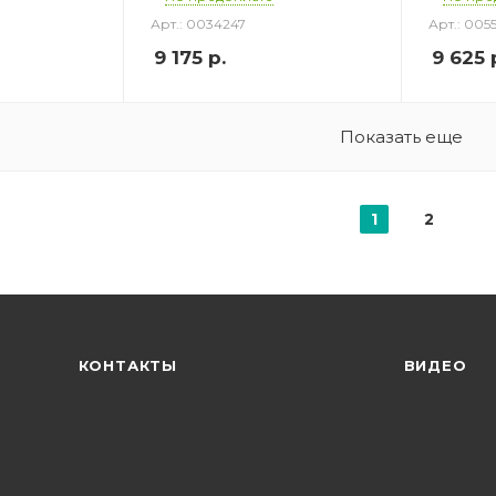
Арт.: 0034247
Арт.: 005
9 175
р.
9 625
Показать еще
1
2
КОНТАКТЫ
ВИДЕО