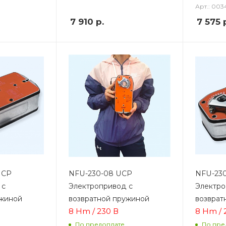
Арт.: 003
7 910
р.
7 575
р
UCP
NFU-230-08 UCP
NFU-230
 с
Электропривод с
Электро
ужиной
возвратной пружиной
возврат
8 Hm / 230 В
8 Hm / 
По предоплате
По пре