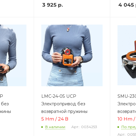
3 925
р.
4 045
CP
LMC-24-05 UCP
SMU-23
 без
Электропривод без
Электро
ужины
возвратной пружины
возврат
5 Hm / 24 В
10 Hm /
Арт.: 0034253
В наличии
По пре
Арт.: 005