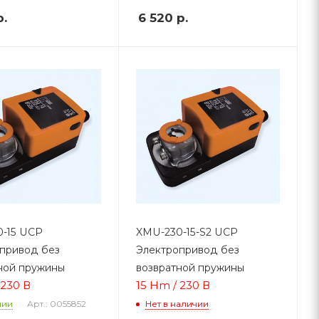
.
6 520
р.
-15 UCP
XMU-230-15-S2 UCP
привод без
Электропривод без
ной пружины
возвратной пружины
 230 В
15 Hm / 230 В
Арт.: 0055852
чии
Нет в наличии