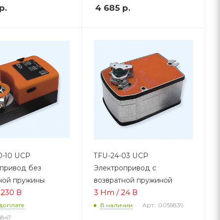
р.
4 685
р.
0-10 UCP
TFU-24-03 UCP
привод без
Электропривод с
ной пружины
возвратной пружиной
 230 В
3 Hm / 24 В
Арт.: 0055839
доплате
В наличии
5847