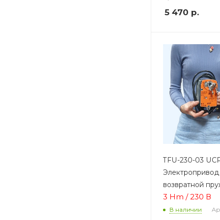
5 470
р.
TFU-230-03 UC
Электропривод
возвратной пр
3 Hm / 230 В
Ар
В наличии