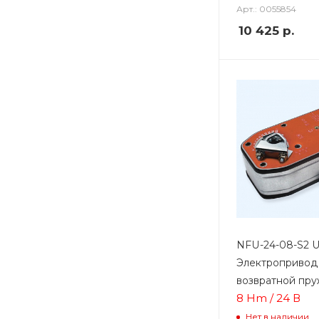
Арт.: 0055854
10 425
р.
NFU-24-08-S2 
Электропривод
возвратной пр
8 Hm / 24 В
Нет в наличии