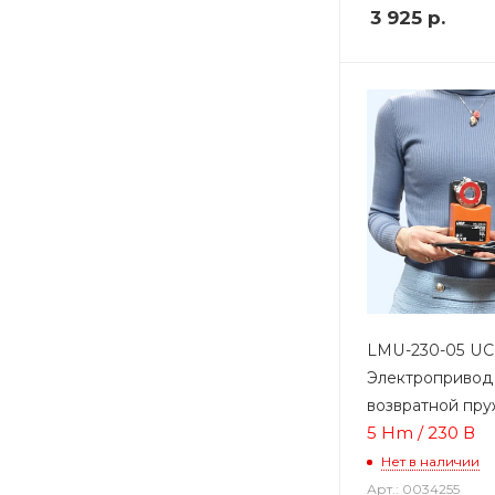
3 925
р.
LMU-230-05 U
Электропривод
возвратной пр
5 Hm / 230 В
Нет в наличии
Арт.: 0034255