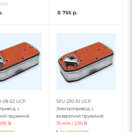
4249
.
8 755
р.
-08-S2 UCP
SFU-230-10 UCP
привод с
Электропривод с
ной пружиной
возвратной пружиной
230 В
10 Hm / 230 В
доплате
По предоплате