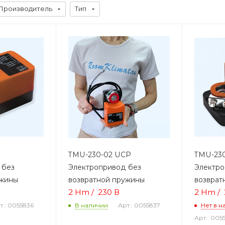
Производитель
Тип
TMU-230-02 UCP
TMU-230
 без
Электропривод без
Электро
ужины
возвратной пружины
возврат
2 Hm /
230 В
2 Hm /
т.: 0055836
Арт.: 0055837
В наличии
Нет в н
Арт.: 005