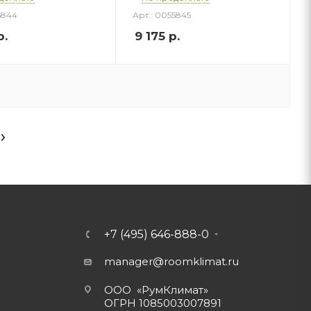
5844
Арт.: 0055845
р.
9 175
р.
+7 (495) 646-888-0
manager@roomklimat.ru
ООО «РумКлимат»
ОГРН 1085003007891