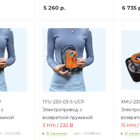
5 260
р.
6 735
р
P
TFU-230-03-S UCP
XMU-230
 с
Электропривод с
Электро
ужиной
возвратной пружиной
возврат
3 Hm / 230 В
15 Hm /
т.: 0034251
Арт.: 0055840
В наличии
В нали