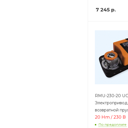
7 245
р.
RMU-230-20 U
Электропривод
возвратной пр
20 Hm / 230 В
По предоплате