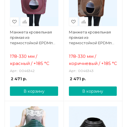
Манжета кровельная
Манжета кровельная
прямая из
прямая из
термостойкой EPDMп
термостойкой EPDMп
резины красная №8 (178-
резины коричневая №8
330 мм)
(178-330 мм)
178-330 мм /
178-330 мм /
красный /
+185 °C
коричневый /
+185 °C
Арт.: 0046342
Арт.: 0046343
2 471
р.
2 471
р.
В корзину
В корзину