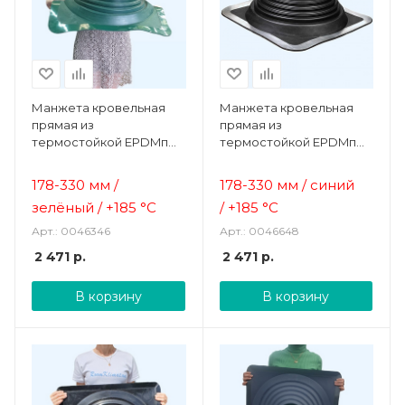
Манжета кровельная
Манжета кровельная
прямая из
прямая из
термостойкой EPDMп
термостойкой EPDMп
резины зеленая №8
резины синяя №8 (178-
(178-330 мм)
330 мм)
178-330 мм /
178-330 мм / синий
зелёный /
+185 °C
/
+185 °C
Арт.: 0046346
Арт.: 0046648
2 471
р.
2 471
р.
В корзину
В корзину