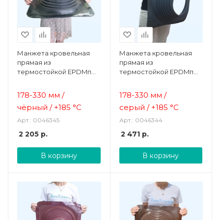
Манжета кровельная
Манжета кровельная
прямая из
прямая из
термостойкой EPDMп
термостойкой EPDMп
резины черная №8 (178-
резины серая №8 (178-
330 мм)
330 мм)
178-330 мм /
178-330 мм /
чёрный /
+185 °C
серый /
+185 °C
Арт.: 0046345
Арт.: 0046344
2 205
р.
2 471
р.
В корзину
В корзину