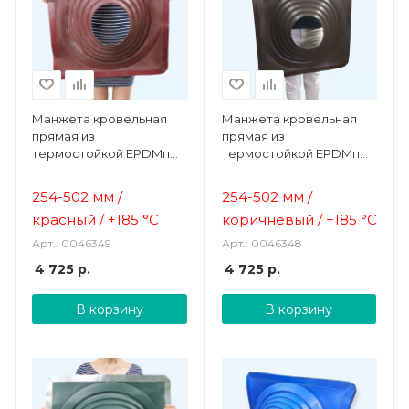
Манжета кровельная
Манжета кровельная
прямая из
прямая из
термостойкой EPDMп
термостойкой EPDMп
резины красная № 9
резины коричневая № 9
(254-502 мм)
(254-502 мм)
254-502 мм /
254-502 мм /
красный /
+185 °C
коричневый /
+185 °C
Арт.: 0046349
Арт.: 0046348
4 725
р.
4 725
р.
В корзину
В корзину