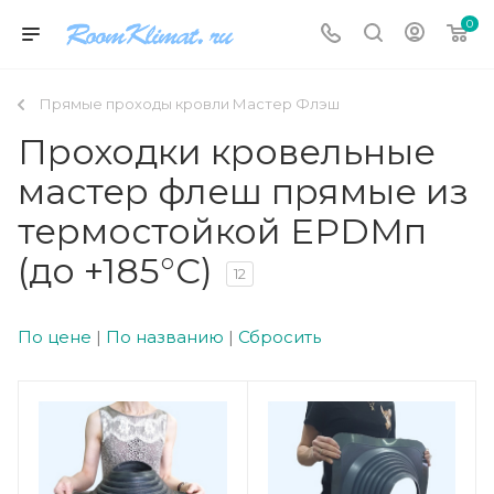
0
Прямые проходы кровли Мастер Флэш
Проходки кровельные
мастер флеш прямые из
термостойкой EPDMп
(до +185°C)
12
По цене
|
По названию
|
Сбросить