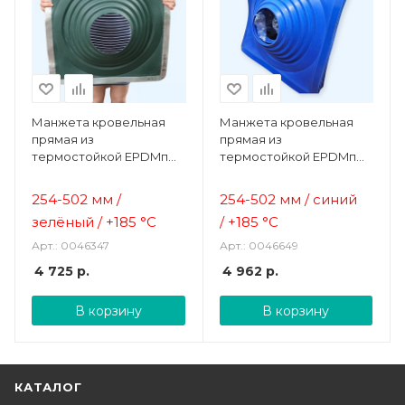
Манжета кровельная
Манжета кровельная
прямая из
прямая из
термостойкой EPDMп
термостойкой EPDMп
резины зеленая № 9
резины синий № 9 (254-
(254-502 мм)
502 мм)
254-502 мм /
254-502 мм / синий
зелёный /
+185 °C
/
+185 °C
Арт.: 0046347
Арт.: 0046649
4 725
р.
4 962
р.
В корзину
В корзину
КАТАЛОГ