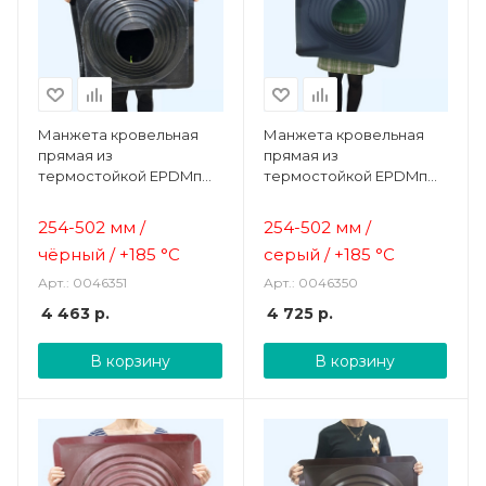
Манжета кровельная
Манжета кровельная
прямая из
прямая из
термостойкой EPDMп
термостойкой EPDMп
резины черная № 9 (254-
резины серая № 9 (254-
502 мм)
502 мм)
254-502 мм /
254-502 мм /
чёрный /
+185 °C
серый /
+185 °C
Арт.: 0046351
Арт.: 0046350
4 463
р.
4 725
р.
В корзину
В корзину