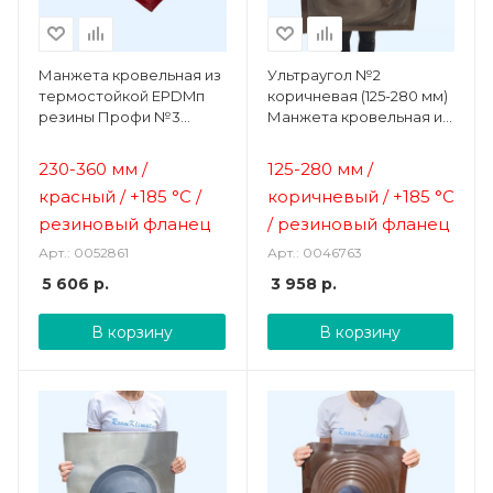
Манжета кровельная из
Ультраугол №2
термостойкой EPDMп
коричневая (125-280 мм)
резины Профи №3
Манжета кровельная из
красная (230-360 мм)
термостойкой EPDMп
резины
230-360 мм /
125-280 мм /
красный /
+185 °C /
коричневый /
+185 °C
резиновый фланец
/ резиновый фланец
Арт.: 0052861
Арт.: 0046763
5 606
р.
3 958
р.
В корзину
В корзину