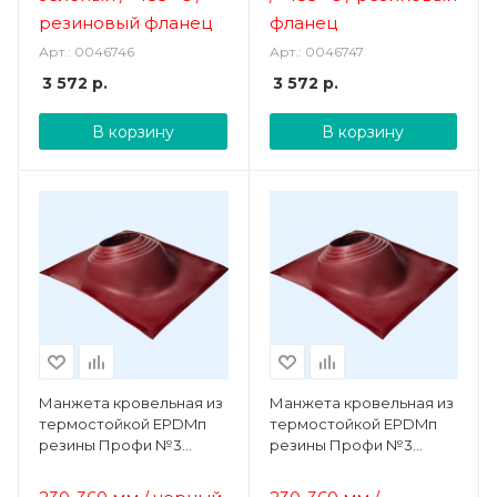
резиновый фланец
фланец
Арт.: 0046746
Арт.: 0046747
3 572
р.
3 572
р.
В корзину
В корзину
Манжета кровельная из
Манжета кровельная из
термостойкой EPDMп
термостойкой EPDMп
резины Профи №3
резины Профи №3
чёрная (230-360 мм)
коричневая (230-360 мм)