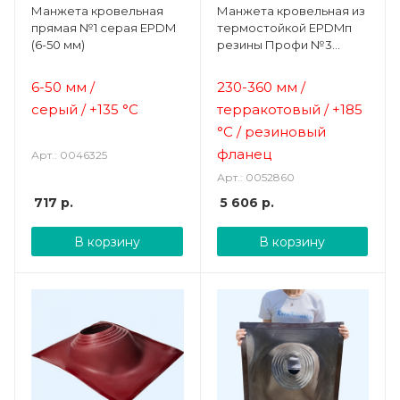
Манжета кровельная
Манжета кровельная из
прямая №1 серая EPDM
термостойкой EPDMп
(6-50 мм)
резины Профи №3
терракотовая (230-360
мм)
6-50 мм /
230-360 мм /
серый /
+135 °C
терракотовый /
+185
°C / резиновый
фланец
Арт.: 0046325
Арт.: 0052860
717
р.
5 606
р.
В корзину
В корзину