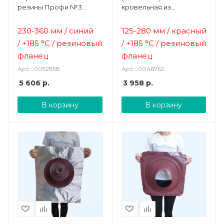
резины Профи №3
кровельная из
синяя (230-360 мм)
термостойкой EPDMп
резины
230-360 мм / синий
125-280 мм / красный
/
+185 °C / резиновый
/
+185 °C / резиновый
фланец
фланец
Арт.: 0052858
Арт.: 0046762
5 606
р.
3 958
р.
В корзину
В корзину