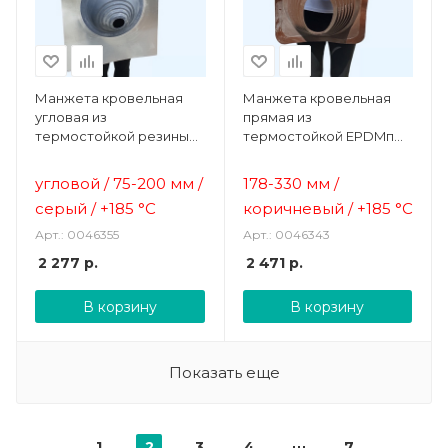
Манжета кровельная
Манжета кровельная
угловая из
прямая из
термостойкой резины
термостойкой EPDMп
серая № 1 (75-200 мм)
резины коричневая №8
EPDMп
(178-330 мм)
угловой / 75-200 мм /
178-330 мм /
серый /
+185 °C
коричневый /
+185 °C
Арт.: 0046355
Арт.: 0046343
2 277
р.
2 471
р.
В корзину
В корзину
Показать еще
1
2
3
4
7