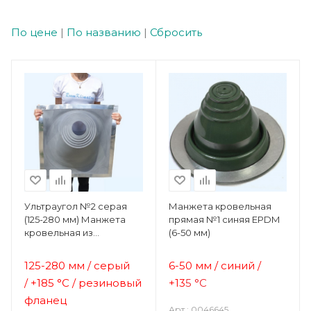
По цене
|
По названию
|
Сбросить
Ультраугол №2 серая
Манжета кровельная
(125-280 мм) Манжета
прямая №1 синяя EPDM
кровельная из
(6-50 мм)
термостойкой EPDMп
резины
125-280 мм / серый
6-50 мм / синий
/
/
+185 °C / резиновый
+13
5 °C
фланец
Арт.: 0046645