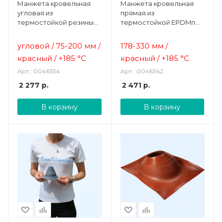
Манжета кровельная
Манжета кровельная
угловая из
прямая из
термостойкой резины
термостойкой EPDMп
красная № 1 (75-200 мм)
резины красная №8 (178-
EPDMп
330 мм)
угловой / 75-200 мм /
178-330 мм /
красный /
+185 °C
красный /
+185 °C
Арт.: 0046354
Арт.: 0046342
2 277
р.
2 471
р.
В корзину
В корзину