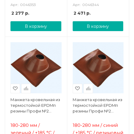
Арт.: 0046353
Арт.: 0046344
2 277
р.
2 471
р.
В корзину
В корзину
Манжета кровельная из
Манжета кровельная из
термостойкой EPDMп
термостойкой EPDMп
резины Профи №2
резины Профи №2
зеленая (180-280 мм)
синяя (180-280 мм)
180-280 мм /
180-280 мм / синий
зеленый /
+185 °C /
/
+185 °C / резиновый