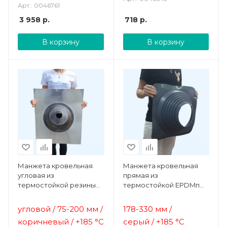
Арт.: 0046761
3 958
р.
718
р.
В корзину
В корзину
Манжета кровельная
Манжета кровельная
угловая из
прямая из
термостойкой резины
термостойкой EPDMп
коричневая № 1 (75-200
резины серая №8 (178-
мм) EPDMп
330 мм)
угловой / 75-200 мм /
178-330 мм /
коричневый /
+185 °C
серый /
+185 °C