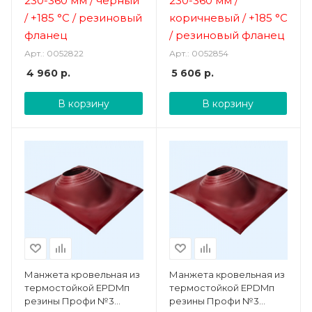
230-360 мм / черный
230-360 мм /
/
+185 °C / резиновый
коричневый /
+185 °C
фланец
/ резиновый фланец
Арт.: 0052822
Арт.: 0052854
4 960
р.
5 606
р.
В корзину
В корзину
Манжета кровельная из
Манжета кровельная из
термостойкой EPDMп
термостойкой EPDMп
резины Профи №3
резины Профи №3