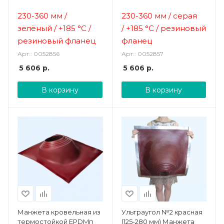
зелёный (230-360 мм)
серая (230-360 мм)
230-360 мм /
230-360 мм / серая
зелёный /
+185 °C /
/
+185 °C / резиновый
резиновый фланец
фланец
Арт.: 0052856
Арт.: 0052857
5 606
р.
5 606
р.
В корзину
В корзину
Манжета кровельная из
Ультраугол №2 красная
термостойкой EPDMп
(125-280 мм) Манжета