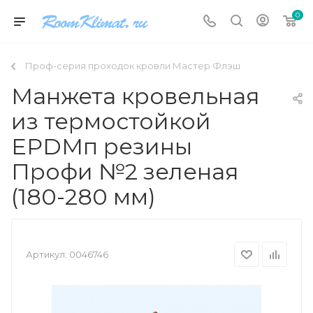
0
Проф-серия проходок кровли Мастер Флэш
Манжета кровельная
из термостойкой
EPDMп резины
Профи №2 зеленая
(180-280 мм)
Артикул:
0046746