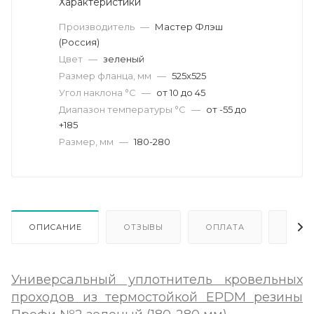
Характеристики
Производитель
—
Мастер Флэш
(Россия)
Цвет
—
зеленый
Размер фланца, мм
—
525х525
Угол наклона °C
—
от 10 до 45
Диапазон температуры °C
—
от -55 до
+185
Размер, мм
—
180-280
ОПИСАНИЕ
ОТЗЫВЫ
ОПЛАТА
ДОСТ
Универсальный уплотнитель кровельных
проходов из термостойкой EPDM резины