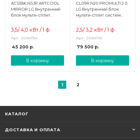
AC12BK.NSJR ARTCOOL
CL09R.N20 PROMULTI 2.0
MIRROR LG Внутренний
LG Внутренний блок
блок мульти-сплит
мульти-сплит систем
систем настенного типа
канального типа
3,5/ 4,0
кВт / 1 ф
2,5/ 3,2
кВт / 1 ф
Арт.: 0064754
Арт.: 0064749
45 200
р.
79 500
р.
В корзину
В корзину
1
2
КАТАЛОГ
ДОСТАВКА И ОПЛАТА