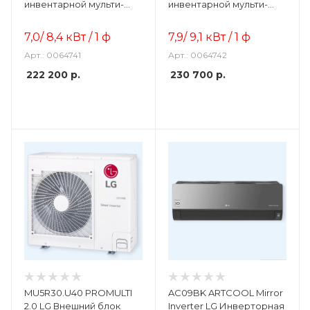
инвентарной мульти-
инвентарной мульти-
сплит системы
сплит системы
7,0/ 8,4
кВт / 1 ф
7,9/ 9,1
кВт / 1 ф
Арт.: 0064741
Арт.: 0064742
222 200
р.
230 700
р.
MU5R30.U40 PROMULTI
AC09BK ARTCOOL Mirror
2.0 LG Внешний блок
Inverter LG Инверторная