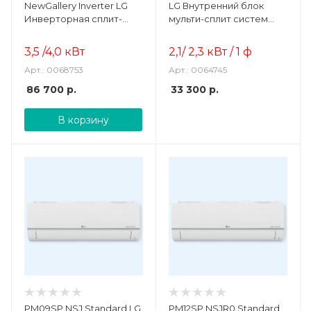
NewGallery Inverter LG
LG Внутренний блок
Инверторная сплит-
мульти-сплит систем
система
настенного типа
3,5 /4,0 кВт
2,1/ 2,3
кВт / 1 ф
Арт.: 0068753
Арт.: 0064745
86 700
р.
33 300
р.
В корзину
PM09SP.NSJ Standard LG
PM12SP.NSJR0 Standard