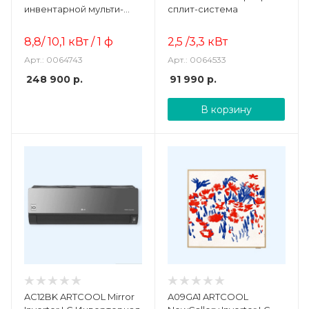
инвентарной мульти-
сплит-система
сплит системы
8,8/ 10,1
кВт / 1 ф
2,5 /3,3 кВт
Арт.: 0064743
Арт.: 0064533
248 900
р.
91 990
р.
В корзину
AC12BK ARTCOOL Mirror
A09GA1 ARTCOOL