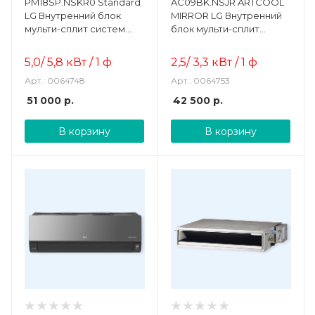
PM18SP.NSKR0 Standard
AC09BK.NSJR ARTCOOL
LG Внутренний блок
MIRROR LG Внутренний
мульти-сплит систем
блок мульти-сплит
настенного типа
систем настенного типа
5,0/ 5,8
кВт / 1 ф
2,5/ 3,3
кВт / 1 ф
Арт.: 0064748
Арт.: 0064753
51 000
р.
42 500
р.
В корзину
В корзину