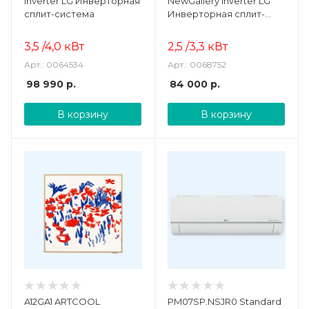
Inverter LG Инверторная
NewGallery Inverter LG
сплит-система
Инверторная сплит-
система
3,5 /4,0 кВт
2,5 /3,3 кВт
Арт.: 0064534
Арт.: 0068752
98 990
р.
84 000
р.
В корзину
В корзину
A12GA1 ARTCOOL
PM07SP.NSJR0 Standard