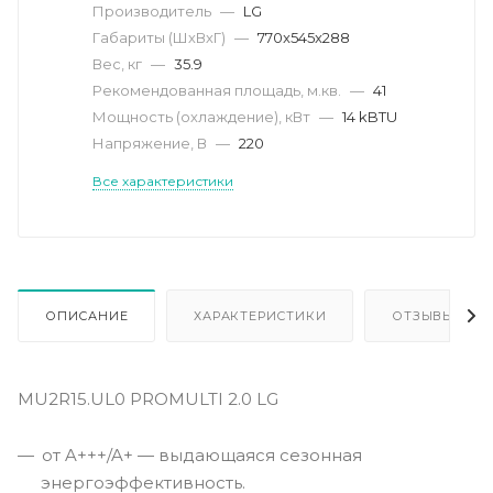
Производитель
—
LG
Габариты (ШхВхГ)
—
770x545x288
Вес, кг
—
35.9
Рекомендованная площадь, м.кв.
—
41
Мощность (охлаждение), кВт
—
14 kBTU
Напряжение, В
—
220
Все характеристики
ОПИСАНИЕ
ХАРАКТЕРИСТИКИ
ОТЗЫВЫ
MU2R15.UL0 PROMULTI 2.0 LG
от A+++/A+ — выдающаяся сезонная
энергоэффективность.