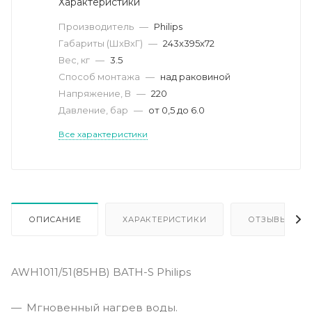
Характеристики
Производитель
—
Philips
Габариты (ШхВхГ)
—
243х395х72
Вес, кг
—
3.5
Способ монтажа
—
над раковиной
Напряжение, В
—
220
Давление, бар
—
от 0,5 до 6.0
Все характеристики
ОПИСАНИЕ
ХАРАКТЕРИСТИКИ
ОТЗЫВЫ
AWH1011/51(85HB) BATH-S Philips
Мгновенный нагрев воды.