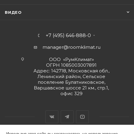
ВИДЕО
+7 (495) 646-888-0
manager@roomklimat.ru
ООО «РумКлимат»
ОГРН 1085003007891
Адрес: 142718, Московская обл.,
Ленинский район, Сельское
поселение Булатниковское,
Варшавское шоссе 21 км., стр.1,
офис 329
Используя этот сайт, вы соглашаетесь на использование