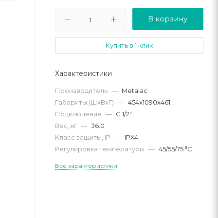
В корзину
Купить в 1 клик
Характеристики
Производитель
—
Metalac
Габариты (ШхВхГ)
—
454х1090х461
Подключение
—
G 1/2"
Вес, кг
—
36.0
Класс защиты, IP
—
IPX4
Регулировка температуры
—
45/55/75 ⁰С
Все характеристики