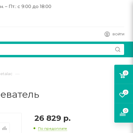
н. – Пт.: с 9:00 до 18:00
ВОЙТИ
0
—
etalac
реватель
0
0
26 829
р.
По предоплате