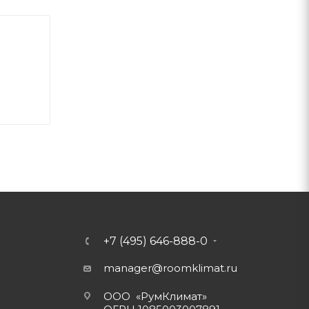
+7 (495) 646-888-0
manager@roomklimat.ru
ООО «РумКлимат»