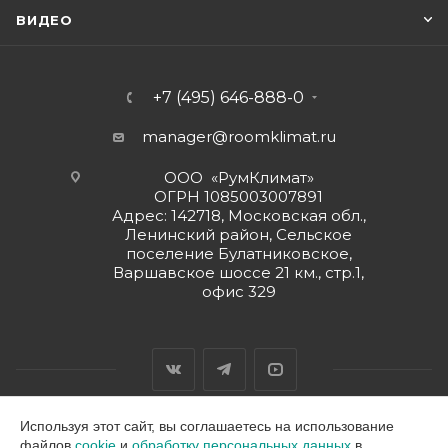
ВИДЕО
+7 (495) 646-888-0
manager@roomklimat.ru
ООО «РумКлимат»
ОГРН 1085003007891
Адрес: 142718, Московская обл.,
Ленинский район, Сельское
поселение Булатниковское,
Варшавское шоссе 21 км., стр.1,
офис 329
Используя этот сайт, вы соглашаетесь на использование
файлов
cookie
и
обработку персональных данных
в