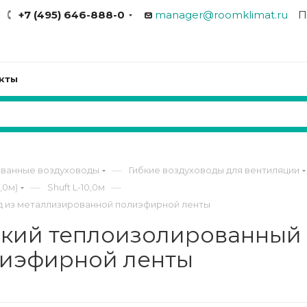
+7 (495) 646-888-0
manager@roomklimat.ru
П
кты
—
ованные воздуховоды
Гибкие воздуховоды для вентиляции
—
—
,0м)
Shuft L-10,0м
вод из металлизированной полиэфирной ленты
ибкий теплоизолированный
лиэфирной ленты