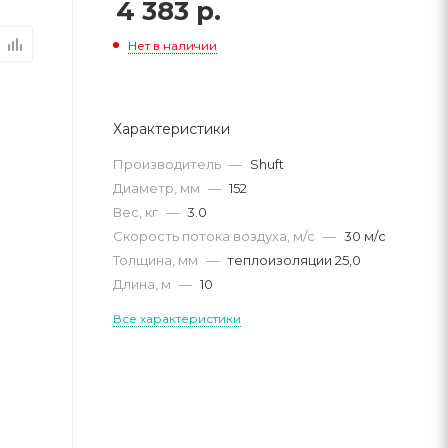
4 383
р.
Нет в наличии
Характеристики
Производитель
—
Shuft
Диаметр, мм
—
152
Вес, кг
—
3.0
Скорость потока воздуха, м/с
—
30 м/с
Толщина, мм
—
теплоизоляции 25,0
Длина, м
—
10
Все характеристики