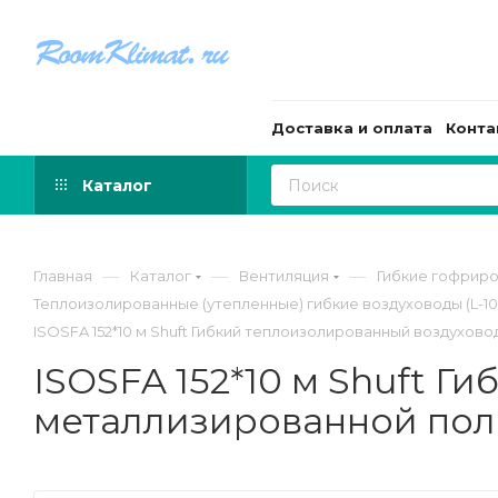
Доставка и оплата
Конта
Каталог
—
—
—
Главная
Каталог
Вентиляция
Гибкие гофрир
Теплоизолированные (утепленные) гибкие воздуховоды (L-10
ISOSFA 152*10 м Shuft Гибкий теплоизолированный воздухо
ISOSFA 152*10 м Shuft Г
металлизированной по