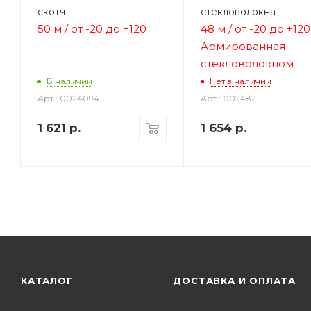
скотч
стекловолокна
50 м / от -20 до +120
48 м / от
-20 до +120
Армированная
стекловолокном
В наличии
Нет в наличии
Арт.: 0024094
Арт.: 0024821
1 621
р.
1 654
р.
КАТАЛОГ
ДОСТАВКА И ОПЛАТА