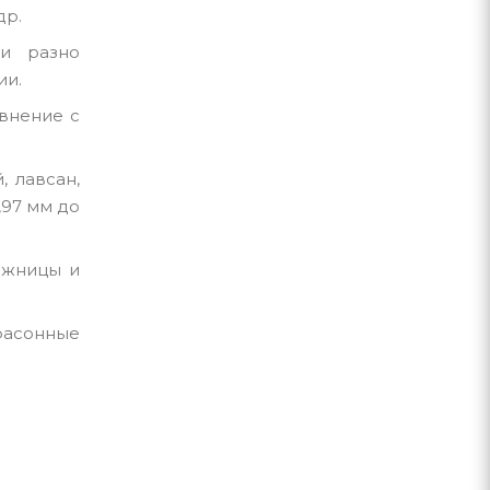
др.
 и разно
ии.
авнение с
 лавсан,
,97 мм до
ожницы и
фасонные