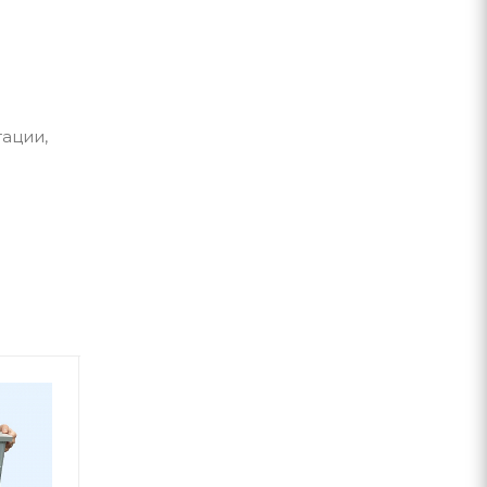
тации,