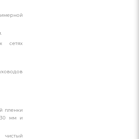
лимерной
м.
х сетях
уховодов
й пленки
 30 мм и
и чистый