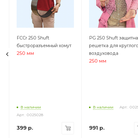
FCCr 250 Shuft
PG 250 Shuft защитн
быстроразъемный хомут
решетка для круглог
250 мм
воздуховода
250 мм
Арт.: 002
В наличии
В наличии
Арт.: 0025028
399
р.
991
р.