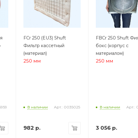
ая
FCr 250 (EU3) Shuft
FBCr 250 Shuft Фи
о
Фильтр кассетный
бокс (корпус с
(материал)
материалом)
250 мм
250 мм
5959
Арт.: 0035025
Арт.:
В наличии
В наличии
982
р.
3 056
р.