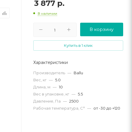
3 877
р.
В наличии
В корзину
Купить в 1 клик
Характеристики
Производитель
—
Ballu
Вес, кг
—
5.0
Длина, м
—
10
Вес в упаковке, кг
—
5.5
Давление, Па
—
2500
Рабочая температура, С°
—
от -30 до +120