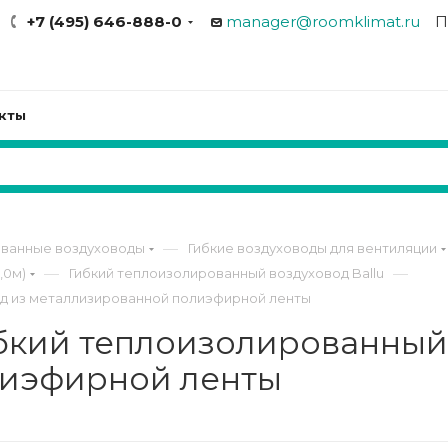
+7 (495) 646-888-0
manager@roomklimat.ru
П
кты
—
ованные воздуховоды
Гибкие воздуховоды для вентиляции
—
—
,0м)
Гибкий теплоизолированный воздуховод Ballu
вод из металлизированной полиэфирной ленты
гибкий теплоизолированный
лиэфирной ленты