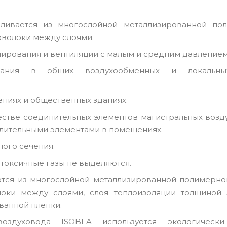
вливается из многослойной металлизированной по
оволоки между слоями.
нирования и вентиляции с малым и средним давление
ования в общих воздухообменных и локальны
ниях и общественных зданиях.
естве соединительных элементов магистральных возд
лительными элементами в помещениях.
ного сечения.
 токсичные газы не выделяются.
ются из многослойной металлизированной полимерно
локи между слоями, слоя теплоизоляции толщиной
ванной пленки.
оздуховода ISOBFA используется экологическ