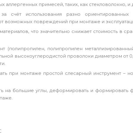
 аллергенных примесей, таких, как стекловолокно, и 
за счёт использования разно ориентированных
от возможных повреждений при монтаже и эксплуатац
материалов, что значительно снижает стоимость в ср
т (полипропилен, полипропилен металлизированный,
альной высокоуглеродистой проволоки диаметром от 0
ти.
вать при монтаже простой слесарный инструмент – н
ть на большие углы, деформировать и формировать 
таже.
С