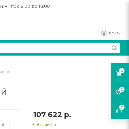
н. – Пт.: с 9:00 до 18:00
ВОЙТИ
0
—
Sanmu
ый
0
0
107 622
р.
В наличии