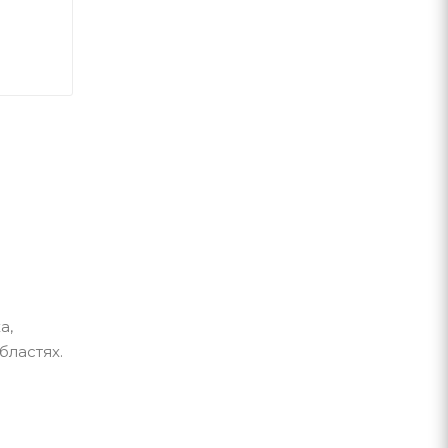
а,
бластях.