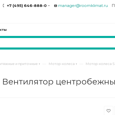
+7 (495) 646-888-0
manager@roomklimat.ru
П
кты
—
—
ытяжные и приточные
Мотор-колеса
Мотор-колеса 
 Вентилятор центробежн