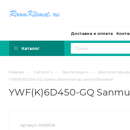
Доставка и оплата
Конта
Каталог
—
—
—
Главная
Каталог
Вентиляция
Вентиляторы в
YWF(K)6D450-GQ Sanmu Вентилятор центробежный
YWF(K)6D450-GQ Sanmu
Артикул:
0065938