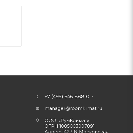
+7 (495) 646-888-0
manager@roomklimat.ru
ООО «РумКлимат»
ОГРН 1085003007891
Адрес: 142718, Московская