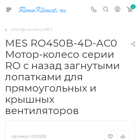
0
Мотор-колеса MES
MES RO450B-4D-AC0
Мотор-колесо серии
RO с назад загнутыми
лопатками для
прямоугольных и
крышных
вентиляторов
Артикул:
0055512