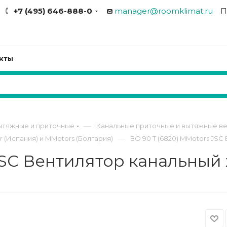
+7 (495) 646-888-0
manager@roomklimat.ru
П
кты
—
ытяжные и приточные
Канальные приточные и вытяжные ве
—
(Испания) и MMotors (Болгария)
ВО 90 T (6820) MMotors JS
 JSC Вентилятор канальны