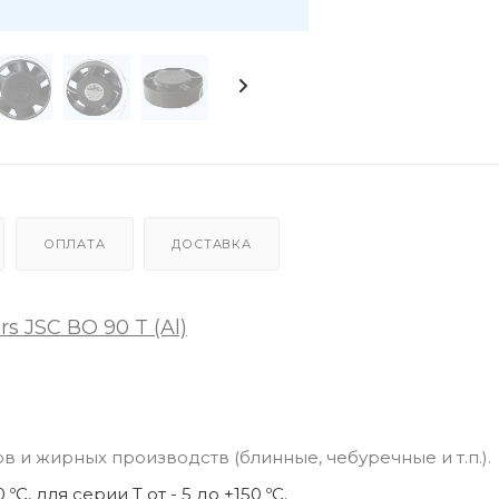
ОПЛАТА
ДОСТАВКА
 JSC ВО 90 T (Al)
 и жирных производств (блинные, чебуречные и т.п.).
, для серии Т от - 5 до +150 ºС.