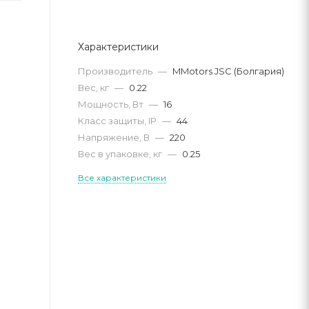
Характеристики
Производитель
—
MMotors JSC (Болгария)
Вес, кг
—
0.22
Мощность, Вт
—
16
Класс защиты, IP
—
44
Напряжение, В
—
220
Вес в упаковке, кг
—
0.25
Все характеристики