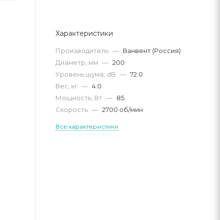
Характеристики
Производитель
—
Ванвент (Россия)
Диаметр, мм
—
200
Уровень шума, dB
—
72.0
Вес, кг
—
4.0
Мощность, Вт
—
85
Скорость
—
2700 об/мин
Все характеристики