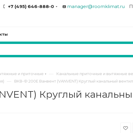
+7 (495) 646-888-0
manager@roomklimat.ru
П
кты
—
ытяжные и приточные
Канальные приточные и вытяжные ве
—
я)
ВКВ-Ф 200Е Ванвент (VANVENT) Круглый канальный венти
ANVENT) Круглый канальны