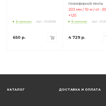
полиэфирной ленты
203 мм / 10 м / от -3
+120
5
Арт.: 0023959
Арт.: 002
В наличии
В наличии
650
р.
4 729
р.
КАТАЛОГ
ДОСТАВКА И ОПЛАТА