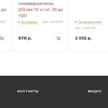
полиэфирной ленты
0 до
203 мм / 10 м / от -30 до
+120
9991
Арт.: 0029973
В наличии
По предоплате
Арт.: 0067012
878
р.
2 055
р.
КОНТАКТЫ
ВИДЕО