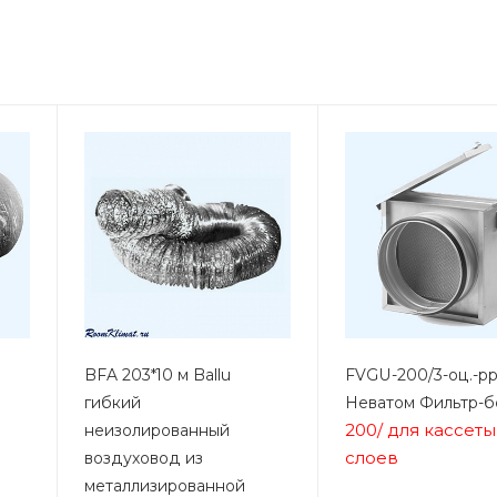
BFA 203*10 м Ballu
FVGU-200/3-оц.-р
гибкий
Неватом Фильтр-б
200/
для кассеты
неизолированный
слоев
воздуховод из
металлизированной