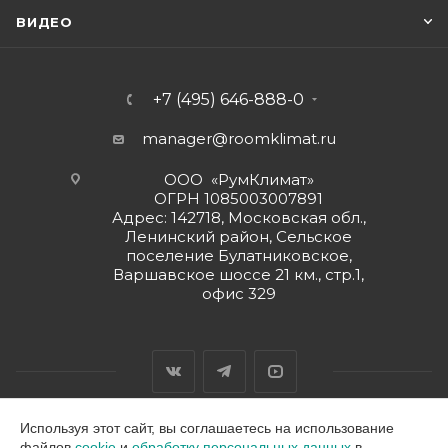
ВИДЕО
+7 (495) 646-888-0
manager@roomklimat.ru
ООО «РумКлимат»
ОГРН 1085003007891
Адрес: 142718, Московская обл.,
Ленинский район, Сельское
поселение Булатниковское,
Варшавское шоссе 21 км., стр.1,
офис 329
Используя этот сайт, вы соглашаетесь на использование
файлов
cookie
и
обработку персональных данных
в