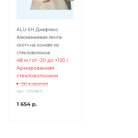
ALU-SH Диафлекс
Алюминиевая лента-
скотч на основе из
стекловолокна
48 м / от
-20 до +120 /
Армированная
стекловолокном
Нет в наличии
Арт.: 0024821
1 654
р.