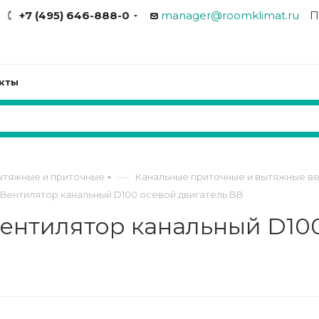
+7 (495) 646-888-0
manager@roomklimat.ru
П
кты
—
ытяжные и приточные
Канальные приточные и вытяжные ве
) Вентилятор канальный D100 осевой двигатель BB
Вентилятор канальный D10