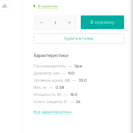
В наличии
В корзину
Купить в 1 клик
Характеристики
Производитель
—
Эра
Диаметр, мм
—
100
Уровень шума, dB
—
35.0
Вес, кг
—
0.38
Мощность, Вт
—
16.0
Класс защиты, IP
—
24
Все характеристики