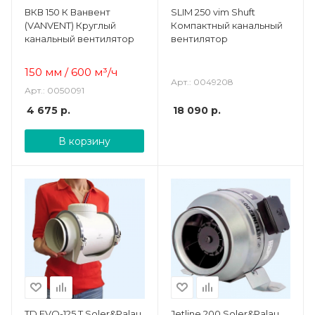
ВКВ 150 К Ванвент
SLIM 250 vim Shuft
(VANVENT) Круглый
Компактный канальный
канальный вентилятор
вентилятор
150 мм / 600
м³/ч
Арт.: 0049208
Арт.: 0050091
4 675
р.
18 090
р.
В корзину
TD EVO-125 T Soler&Palau
Jetline 200 Soler&Palau