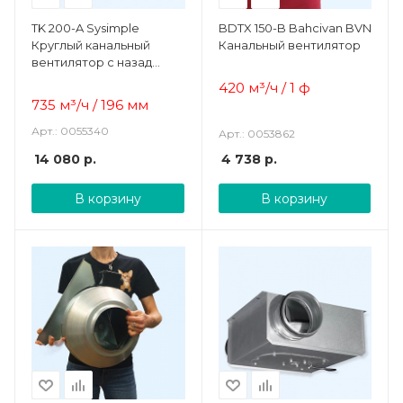
TK 200-A Sysimple
BDTX 150-B Bahcivan BVN
Круглый канальный
Канальный вентилятор
вентилятор с назад
загнутыми лопатками
420 м³/ч / 1 ф
735 м³/ч / 196 мм
Арт.: 0055340
Арт.: 0053862
14 080
р.
4 738
р.
В корзину
В корзину