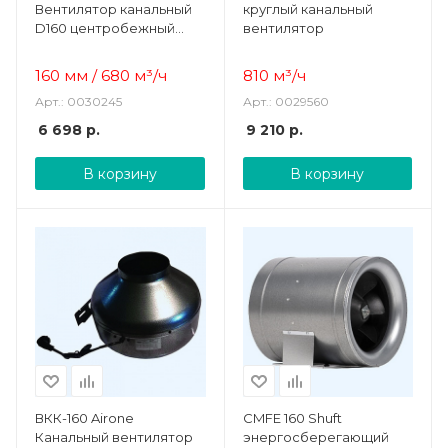
Вентилятор канальный
круглый канальный
D160 центробежный
вентилятор
пластиковый корпус
160 мм / 680 м³/ч
810
м³/ч
Арт.: 0030245
Арт.: 0029560
6 698
р.
9 210
р.
В корзину
В корзину
ВКК-160 Airone
CMFE 160 Shuft
Канальный вентилятор
энергосберегающий