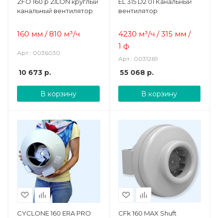
ZFO 160 p ZILON круглый
EL 315 D2 01 Канальный
канальный вентилятор
вентилятор
160 мм / 810 м³/ч
4230 м³/ч / 315 мм /
1 ф
Арт.: 0036030
Арт.: 0031269
10 673
р.
55 068
р.
В корзину
В корзину
CYCLONE 160 ERA PRO
CFk 160 MAX Shuft