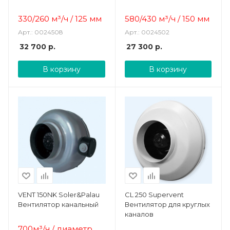
330/260 м³/ч / 125 мм
580/430 м³/ч /
150 мм
Арт.: 0024508
Арт.: 0024502
32 700
р.
27 300
р.
В корзину
В корзину
VENT 150NK Soler&Palau
CL 250 Supervent
Вентилятор канальный
Вентилятор для круглых
каналов
700м³/ч / диаметр