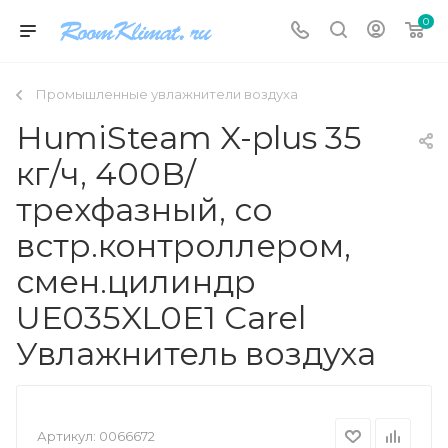
0
Промышленные увлажнители воздуха
HumiSteam X-plus 35
кг/ч, 400В/
трехфазный, со
встр.контроллером,
смен.цилиндр
UE035XL0E1 Carel
Увлажнитель воздуха
Артикул:
0066672