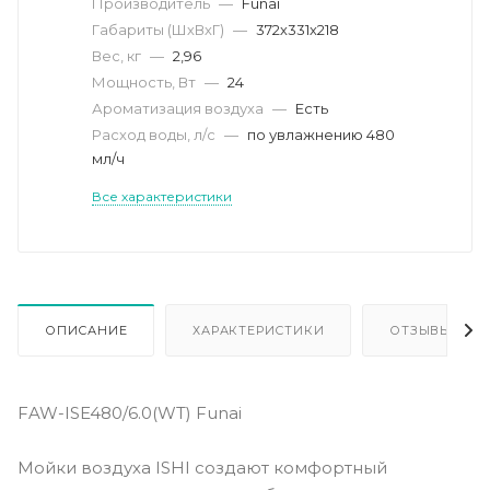
Производитель
—
Funai
Габариты (ШхВхГ)
—
372х331х218
Вес, кг
—
2,96
Мощность, Вт
—
24
Ароматизация воздуха
—
Есть
Расход воды, л/c
—
по увлажнению 480
мл/ч
Все характеристики
ОПИСАНИЕ
ХАРАКТЕРИСТИКИ
ОТЗЫВЫ
FAW-ISE480/6.0(WT) Funai
Мойки воздуха ISHI создают комфортный