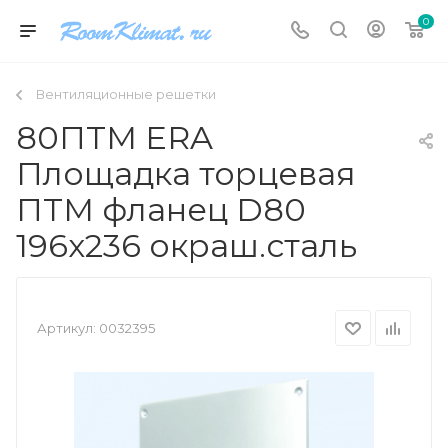
0
Вентиляционные решетки
80ПТМ ERA
Площадка торцевая
ПТМ фланец D80
196х236 окраш.сталь
Артикул:
0032395