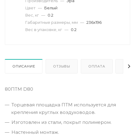
Производитель
—
Эра
Цвет
—
Белый
Вес, кг
—
0.2
Габаритные размеры, мм
—
236х196
Вес в упаковке, кг
—
0.2
ОПИСАНИЕ
ОТЗЫВЫ
ОПЛАТА
ДОСТ
80ПТМ D80
Торцевая площадка ПТМ используется для
крепления круглых воздуховодов.
Изготовлен из стали, покрыт полимером.
Настенный монтаж.