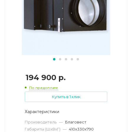
194 900
р.
По предоплате
Купить в 1 клик
Характеристики
Производитель
—
Благовест
Габариты (ШхВхГ)
—
410х330х790