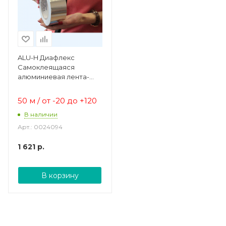
ALU-H Диафлекс
Самоклеящаяся
алюминиевая лента-
скотч
50 м / от -20 до +120
В наличии
Арт.: 0024094
1 621
р.
В корзину