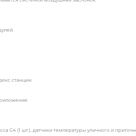
дулей.
екс станции.
приложение.
са G4 (1 шт.), датчики температуры уличного и приточ