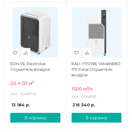
EDH-15L Electrolux
RAD-Y170T8E YAMANEKO
Осушитель воздуха
170 Funai Осушитель
воздуха
2
2,5 л /21 м
3
1500 м
/ч
Арт.: 0048776
Арт.: 0066953
13 184
р.
216 340
р.
В корзину
В корзину