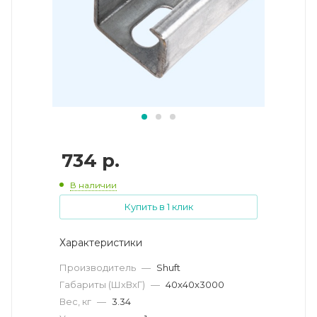
734
р.
В наличии
Купить в 1 клик
Характеристики
Производитель
—
Shuft
Габариты (ШхВхГ)
—
40x40x3000
Вес, кг
—
3.34