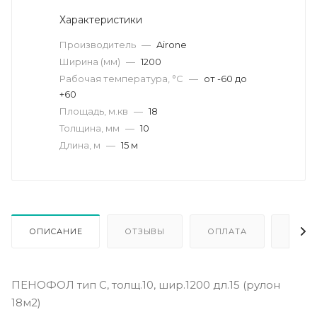
Характеристики
Производитель
—
Airone
Ширина (мм)
—
1200
Рабочая температура, °С
—
от -60 до
+60
Площадь, м.кв
—
18
Толщина, мм
—
10
Длина, м
—
15 м
ОПИСАНИЕ
ОТЗЫВЫ
ОПЛАТА
ДОСТ
ПЕНОФОЛ тип C, толщ.10, шир.1200 дл.15 (рулон
18м2)