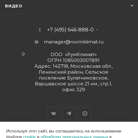
ВИДЕО
+7 (495) 646-888-0
manager@roomklimat.ru
ООО «РумКлимат»
ОГРН 1085003007891
Адрес: 142718, Московская обл.,
Ленинский район, Сельское
поселение Булатниковское,
Варшавское шоссе 21 км., стр.1,
офис 329
Используя этот сайт, вы соглашаетесь на использование
файлов
cookie
и
обработку персональных данных
в