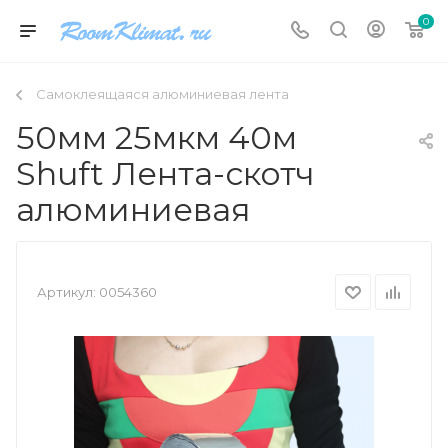
0
Самоклеящаяся алюминиевая лента
50мм 25мкм 40м
Shuft Лента-скотч
алюминиевая
Артикул:
0054360