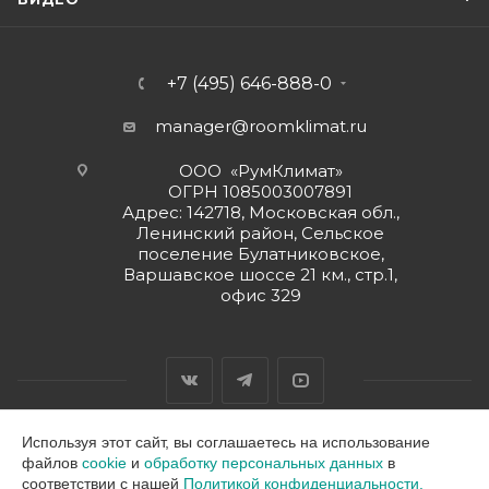
+7 (495) 646-888-0
manager@roomklimat.ru
ООО «РумКлимат»
ОГРН 1085003007891
Адрес: 142718, Московская обл.,
Ленинский район, Сельское
поселение Булатниковское,
Варшавское шоссе 21 км., стр.1,
офис 329
Используя этот сайт, вы соглашаетесь на использование
файлов
cookie
и
обработку персональных данных
в
2026 © ООО "РумКлимат"
соответствии с нашей
Политикой конфиденциальности.