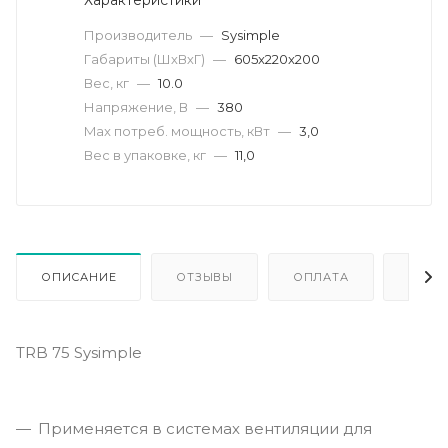
Производитель
—
Sysimple
Габариты (ШхВхГ)
—
605x220x200
Вес, кг
—
10.0
Напряжение, В
—
380
Max потреб. мощность, кВт
—
3,0
Вес в упаковке, кг
—
11,0
ОПИСАНИЕ
ОТЗЫВЫ
ОПЛАТА
ДОСТ
TRB 75 Sysimple
Применяется в системах вентиляции для