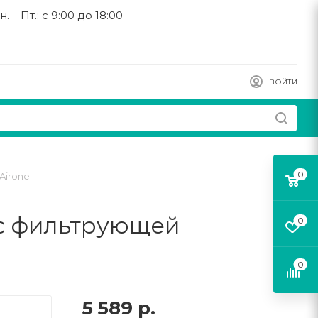
н. – Пт.: с 9:00 до 18:00
ВОЙТИ
0
—
Airone
с фильтрующей
0
0
5 589
р.