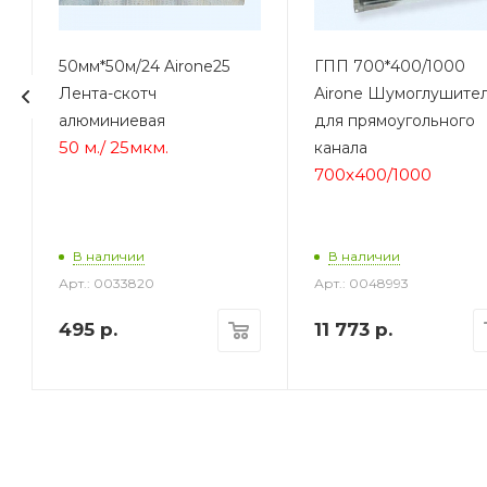
50мм*50м/24 Airone25
ГПП 700*400/1000
Лента-скотч
Airone Шумоглушите
алюминиевая
для прямоугольного
50 м.
/
25мкм.
канала
700x400/1000
В наличии
В наличии
Арт.: 0033820
Арт.: 0048993
495
р.
11 773
р.