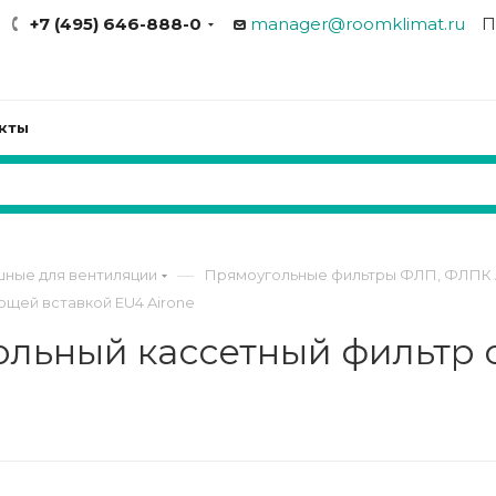
+7 (495) 646-888-0
manager@roomklimat.ru
П
кты
—
шные для вентиляции
Прямоугольные фильтры ФЛП, ФЛПК 
щей вставкой EU4 Airone
льный кассетный фильтр 