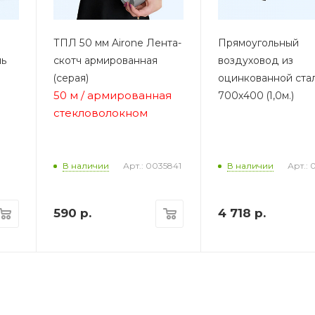
ТПЛ 50 мм Airone Лента-
Прямоугольный
ль
скотч армированная
воздуховод из
(серая)
оцинкованной ста
50 м / армированная
700х400 (1,0м.)
стекловолокном
Арт.: 0035841
Арт.: 
В наличии
В наличии
590
р.
4 718
р.