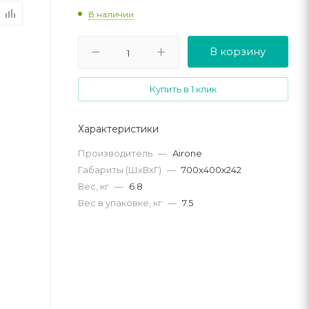
В наличии
В корзину
Купить в 1 клик
Характеристики
Производитель
—
Airone
Габариты (ШхВхГ)
—
700х400х242
Вес, кг
—
6.8
Вес в упаковке, кг
—
7.5