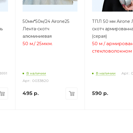
50мм*50м/24 Airone25
ТПЛ 50 мм Airone 
ль
Лента-скотч
скотч армированн
алюминиевая
(серая)
50 м.
/
25мкм.
50 м / армирова
стекловолокном
8991
Арт.: 
В наличии
В наличии
Арт.: 0033820
495
р.
590
р.