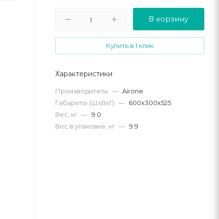
В корзину
Купить в 1 клик
Характеристики
Производитель
—
Airone
Габариты (ШхВхГ)
—
600х300х525
Вес, кг
—
9.0
Вес в упаковке, кг
—
9.9