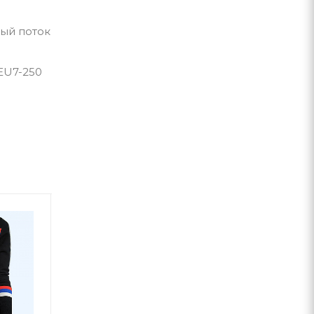
ый поток
EU7-250