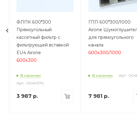
ФЛПК 600*300
ГПП 600*300/1000
Прямоугольный
Airone Шумоглушите
кассетный фильтр с
для прямоугольного
фильтрующей вставкой
канала
600x300/1000
EU4 Airone
600х300
Арт.: 004
В наличии
В наличии
Арт.: 0049076
3 987
р.
7 981
р.