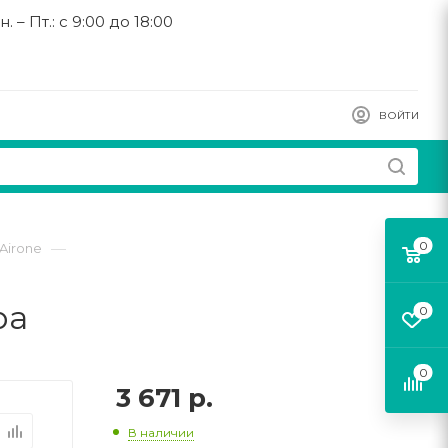
н. – Пт.: с 9:00 до 18:00
ВОЙТИ
0
—
Airone
ра
0
0
3 671
р.
В наличии