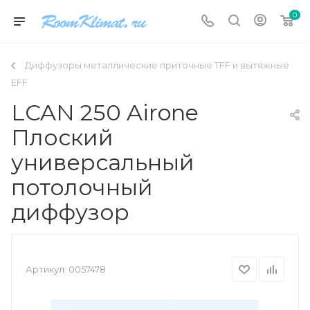
0
Диффузоры металлические приточные TFF и вытяжные
EFF
LCAN 250 Airone
Плоский
универсальный
потолочный
диффузор
Артикул:
0057478