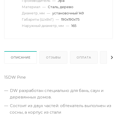
Производитель
—
Эра
Материал
—
Сталь, дерево
Диаметр, мм
—
установочный 149
Габариты (ШхВхГ)
—
190х190х75
Наружный диаметр, мм
—
165
ОПИСАНИЕ
ОТЗЫВЫ
ОПЛАТА
ДОСТ
15DW Pine
DW разработан специально для бань, саун и
деревянных домов.
Состоит из двух частей: обтекатель выполнен из
сосны, а корпус из стали