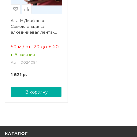
ALU-H Диафлекс
Самоклеящаяся
алюминиевая лента-
скотч
50 м / от -20 до +120
В наличии
Арт.: 0024094
1 621
р.
В корзину
КАТАЛОГ