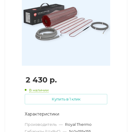
2 430
р.
В наличии
Купить в 1 клик
Характеристики
Производитель
—
Royal Thermo
Габариты (ШхВхГ)
—
540x155x155