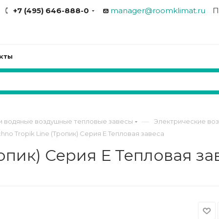
+7 (495) 646-888-0
manager@roomklimat.ru
П
кты
—
и водяные воздушные тепловые завесы
Электрические во
chno Tropik Line (Тропик) Серия Е Тепловая завеса
ропик) Серия Е Тепловая за