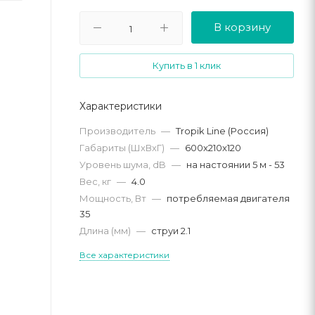
В корзину
Купить в 1 клик
Характеристики
Производитель
—
Tropik Line (Россия)
Габариты (ШхВхГ)
—
600x210x120
Уровень шума, dB
—
на настоянии 5 м - 53
Вес, кг
—
4.0
Мощность, Вт
—
потребляемая двигателя
35
Длина (мм)
—
струи 2.1
Все характеристики