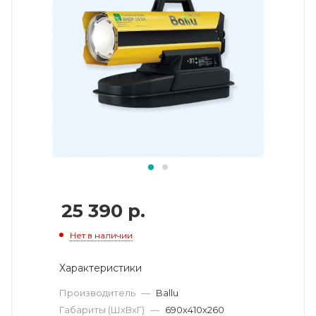
25 390
р.
Нет в наличии
Характеристики
Производитель
—
Ballu
Габариты (ШхВхГ)
—
690х410х260