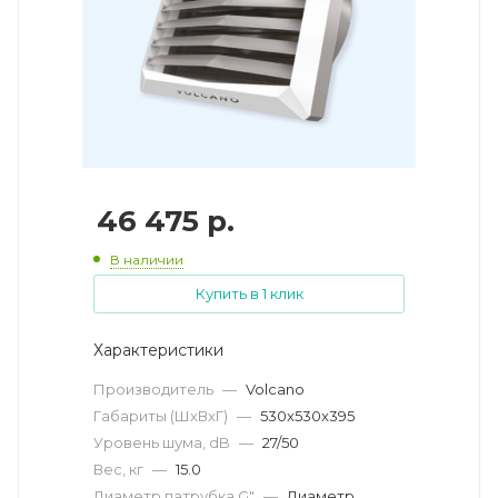
46 475
р.
В наличии
Купить в 1 клик
Характеристики
Производитель
—
Volcano
Габариты (ШхВхГ)
—
530x530x395
Уровень шума, dB
—
27/50
Вес, кг
—
15.0
Диаметр патрубка G"
—
Диаметр