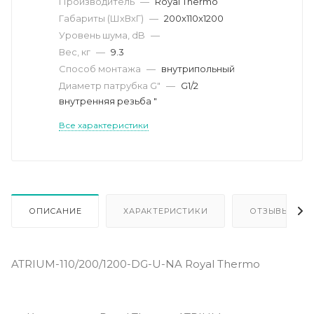
Производитель
—
Royal Thermo
Габариты (ШхВхГ)
—
200x110x1200
Уровень шума, dB
—
Вес, кг
—
9.3
Способ монтажа
—
внутрипольный
Диаметр патрубка G"
—
G1/2
внутренняя резьба "
Все характеристики
ОПИСАНИЕ
ХАРАКТЕРИСТИКИ
ОТЗЫВЫ
ATRIUM-110/200/1200-DG-U-NA Royal Thermo