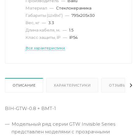
Производитель
—
Ballu
Материал
—
Стеклокерамика
Габариты (ШхВхГ)
—
795x205x30
Вес, кг
—
3.3
Длина кабеля, м.
—
1.5
Класс защиты, IP
—
IP54
Все характеристики
ОПИСАНИЕ
ХАРАКТЕРИСТИКИ
ОТЗЫВЫ
BIH-GTW-0.8 + BMT-1
Модельный ряд серии GTW Invisible Series
представлен моделями с прозрачными