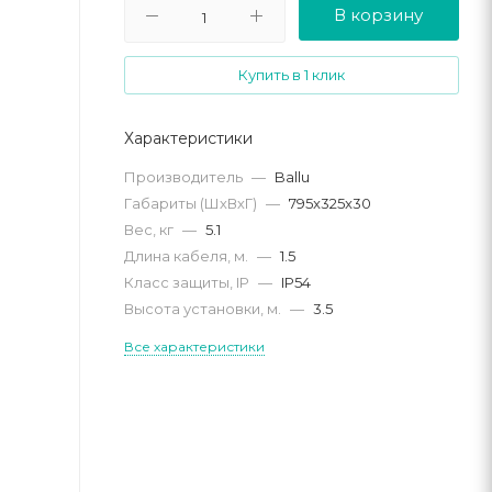
В корзину
Купить в 1 клик
Характеристики
Производитель
—
Ballu
Габариты (ШхВхГ)
—
795x325x30
Вес, кг
—
5.1
Длина кабеля, м.
—
1.5
Класс защиты, IP
—
IP54
Высота установки, м.
—
3.5
Все характеристики