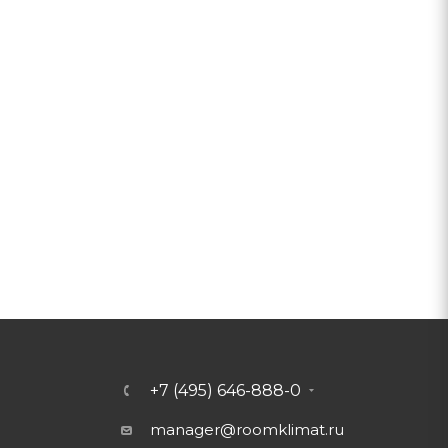
+7 (495) 646-888-0
manager@roomklimat.ru