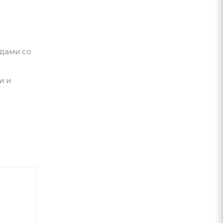
одами со
и и