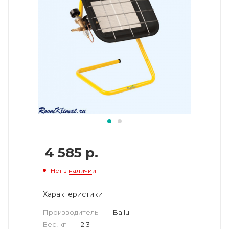
4 585
р.
Нет в наличии
Характеристики
Производитель
—
Ballu
Вес, кг
—
2.3