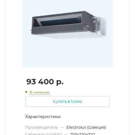
93 400
р.
В наличии
Купить в 1 клик
Характеристики
Производитель
—
Electrolux (Швеция)
Габариты (ШхВхГ)
—
725х270х720